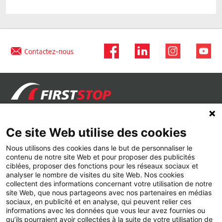
Contactez-nous
+
Types de pneus
Ce site Web utilise des cookies
+
Pneus Été
Marques de pneus
Nous utilisons des cookies dans le but de personnaliser le
+
contenu de notre site Web et pour proposer des publicités
Pneus Hiver
Michelin
Services
ciblées, proposer des fonctions pour les réseaux sociaux et
analyser le nombre de visites du site Web. Nos cookies
+
Pneus Toutes Saisons
Continental
Climatisation
Conseils
collectent des informations concernant votre utilisation de notre
site Web, que nous partageons avec nos partenaires en médias
sociaux, en publicité et en analyse, qui peuvent relier ces
Pneus 4x4
Goodyear
Parallélisme
Qui sommes-nous ?
informations avec les données que vous leur avez fournies ou
qu’ils pourraient avoir collectées à la suite de votre utilisation de
Pneus Runflat
Bridgestone
Révision voiture
Contactez-nous